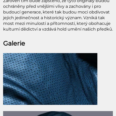
Zároveň tím bude zajištěno, že tyto originály budou
ochráněny před vnějšími vlivy a zachovány i pro
budoucí generace, které tak budou moci obdivovat
jejich jedinečnost a historický význam. Vzniká tak
most mezi minulostí a přítomností, který obohacuje
kulturní dědictví a vzdává hold umění našich předků.
Galerie