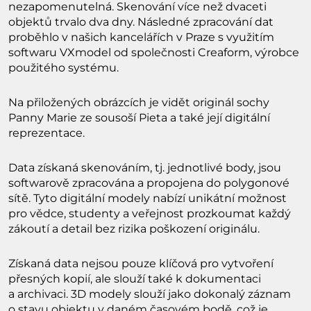
nezapomenutelná. Skenování více než dvaceti
objektů trvalo dva dny. Následné zpracování dat
proběhlo v našich kancelářích v Praze s využitím
softwaru VXmodel od společnosti Creaform, výrobce
použitého systému.
Na přiložených obrázcích je vidět originál sochy
Panny Marie ze sousoší Pieta a také její digitální
reprezentace.
Data získaná skenováním, tj. jednotlivé body, jsou
softwarově zpracována a propojena do polygonové
sítě. Tyto digitální modely nabízí unikátní možnost
pro vědce, studenty a veřejnost prozkoumat každý
zákoutí a detail bez rizika poškození originálu.
Získaná data nejsou pouze klíčová pro vytvoření
přesných kopií, ale slouží také k dokumentaci
a archivaci. 3D modely slouží jako dokonalý záznam
o stavu objektu v daném časovém bodě, což je