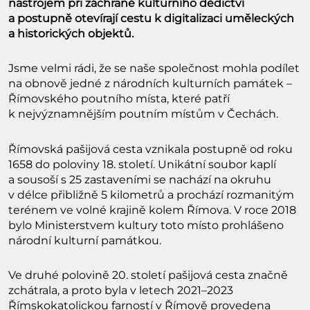
nástrojem při záchraně kulturního dědictví
a postupně otevírají cestu k digitalizaci uměleckých
a historických objektů.
Jsme velmi rádi, že se naše společnost mohla podílet
na obnově jedné z národních kulturních památek –
Římovského poutního místa, které patří
k nejvýznamnějším poutním místům v Čechách.
Římovská pašijová cesta vznikala postupně od roku
1658 do poloviny 18. století. Unikátní soubor kaplí
a sousoší s 25 zastaveními se nachází na okruhu
v délce přibližně 5 kilometrů a prochází rozmanitým
terénem ve volné krajině kolem Římova. V roce 2018
bylo Ministerstvem kultury toto místo prohlášeno
národní kulturní památkou.
Ve druhé polovině 20. století pašijová cesta značně
zchátrala, a proto byla v letech 2021–2023
Římskokatolickou farností v Římově provedena