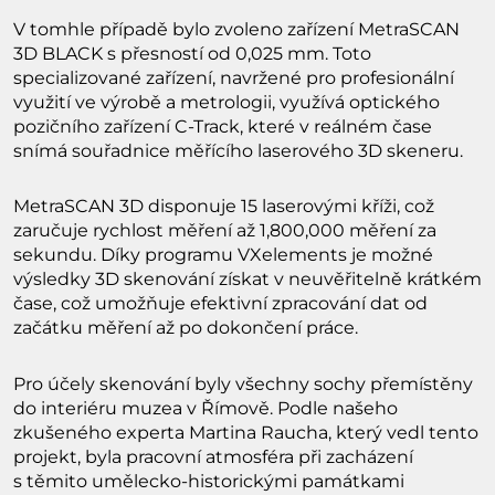
V tomhle případě bylo zvoleno zařízení MetraSCAN
3D BLACK s přesností od 0,025 mm. Toto
specializované zařízení, navržené pro profesionální
využití ve výrobě a metrologii, využívá optického
pozičního zařízení C-Track, které v reálném čase
snímá souřadnice měřícího laserového 3D skeneru.
MetraSCAN 3D disponuje 15 laserovými kříži, což
zaručuje rychlost měření až 1,800,000 měření za
sekundu. Díky programu VXelements je možné
výsledky 3D skenování získat v neuvěřitelně krátkém
čase, což umožňuje efektivní zpracování dat od
začátku měření až po dokončení práce.
Pro účely skenování byly všechny sochy přemístěny
do interiéru muzea v Římově. Podle našeho
zkušeného experta Martina Raucha, který vedl tento
projekt, byla pracovní atmosféra při zacházení
s těmito umělecko-historickými památkami