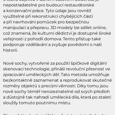
nepostradatelné pro budoucí restaurátorské
a konzervační práce. Tyto údaje jsou rovněž
využitelné při rekonstrukci chybějících částí
a při navrhování pomůcek pro bezpečnou
manipulaci a přepravu. 3D modely lze sdílet online,
což znamená, že kulturní dědictví je dostupné široké
veřejnosti z pohodlí domova. Tento přístup také
podporuje vzdělávání a zvyšuje povědomí o naší
historii.
Nové sochy, vytvořené za použití špičkové digitální
skenovací technologie, přináší revoluční přesnost ve
zpracování uměleckých děl. Tato metoda umožňuje
bezkontaktně zaznamenat a reprodukovat skutečné
rozměry objektů s precizní věrnosti. Díky tomu jsou
nové sochy téměř nerozeznatelné od svých předloh
a důstojně tak nahradí umělecká díla, která po staletí
sloužily tomuto poutnímu místu.