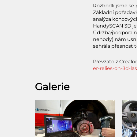
Rozhodli jsme se
Základní požadavky
analýza koncových 
HandySCAN 3D je 
Údržba/podpora na
nehody) nám usna
sehrála přesnost 
Převzato z Creafo
er-relies-on-3d-
Galerie