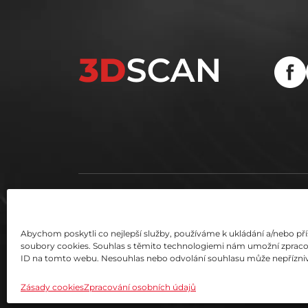
Abychom poskytli co nejlepší služby, používáme k ukládání a/nebo pří
soubory cookies. Souhlas s těmito technologiemi nám umožní zpracová
ID na tomto webu. Nesouhlas nebo odvolání souhlasu může nepříznivě o
Zásady cookies
Zpracování osobních údajů
© SolidVision, s.r.o. 2026