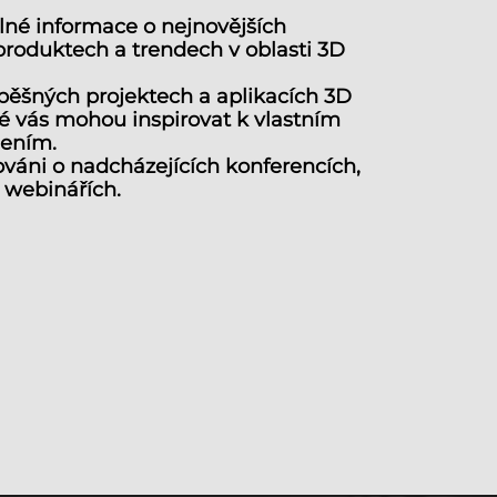
lné informace o nejnovějších
produktech a trendech v oblasti 3D
spěšných projektech a aplikacích 3D
ré vás mohou inspirovat k vlastním
šením.
váni o nadcházejících konferencích,
webinářích.