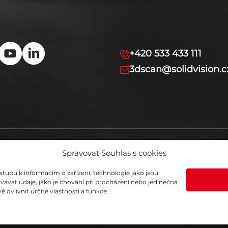
+420 533 433 111
3dscan@solidvision.c
Spravovat Souhlas s cookies
stupu k informacím o zařízení, technologie jako jsou
vat údaje, jako je chování při procházení nebo jedinečná
vlivnit určité vlastnosti a funkce.
Z