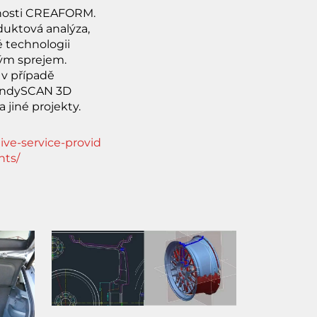
čnosti CREAFORM.
duktová analýza,
é technologii
ým sprejem.
 v případě
HandySCAN 3D
 jiné projekty.
ve-service-provid
nts/