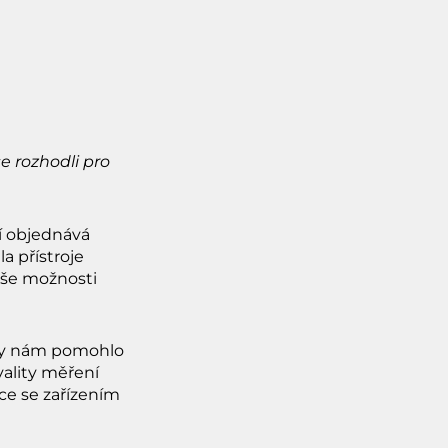
e rozhodli pro
ní objednává
 přístroje
aše možnosti
 aby nám pomohlo
vality měření
ce se zařízením