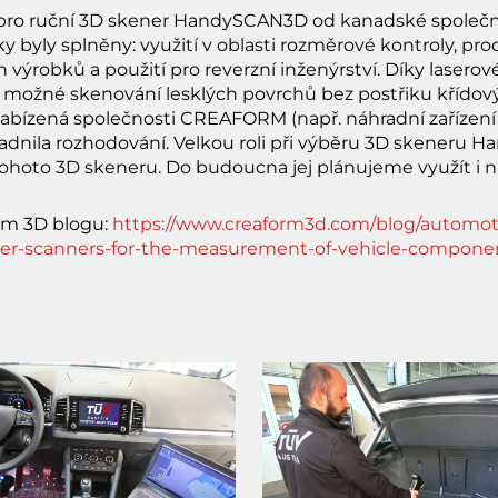
 pro ruční 3D skener HandySCAN3D od kanadské spole
 byly splněny: využití v oblasti rozměrové kontroly, pro
výrobků a použití pro reverzní inženýrství. Díky laserov
možné skenování lesklých povrchů bez postřiku křídov
bízená společnosti CREAFORM (např. náhradní zařízení
dnila rozhodování. Velkou roli při výběru 3D skeneru 
tohoto 3D skeneru. Do budoucna jej plánujeme využít i na
rm 3D blogu:
https://www.creaform3d.com/blog/automoti
laser-scanners-for-the-measurement-of-vehicle-compone