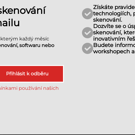
Získáte pravide
 skenování
technologiích, 
skenování.
ailu
Dozvíte se o ú
skenování, kte
inovativním ře
, kterým každý měsíc
Budete informo
enování, softwaru nebo
workshopech a 
Přihlásit k odběru
nkami používání našich