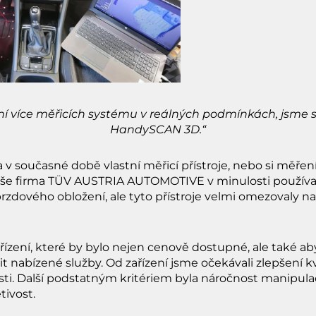
í více měřicích systému v reálných podmínkách, jsme s
HandySCAN 3D.“
 v současné době vlastní měřicí přístroje, nebo si měře
še firma TÜV AUSTRIA AUTOMOTIVE v minulosti používala
rzdového obložení, ale tyto přístroje velmi omezovaly n
ařízení, které by bylo nejen cenově dostupné, ale také
t nabízené služby. Od zařízení jsme očekávali zlepšení k
sti. Další podstatným kritériem byla náročnost manipula
tivost.