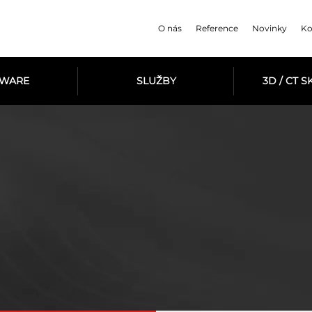
O nás
Reference
Novinky
Ko
TWARE
SLUŽBY
3D / CT 