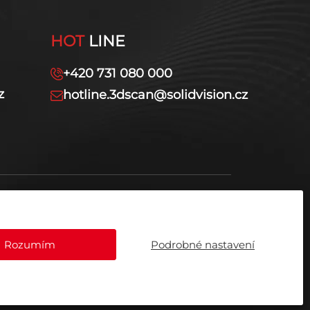
HOT
LINE
+420 731 080 000
z
hotline.3dscan@solidvision.cz
Rozumím
Podrobné nastavení
ásady cookies (EU)
Zpracování osobních údajů