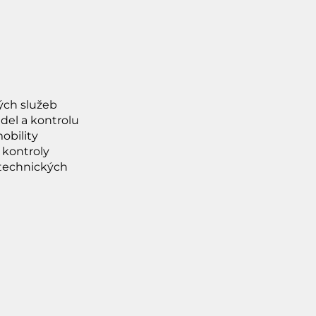
ých služeb
del a kontrolu
mobility
 kontroly
 technických