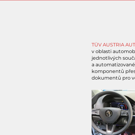
TÜV AUSTRIA A
v oblasti automobi
jednotlivých součá
a automatizované 
komponentů přes 
dokumentů pro voz