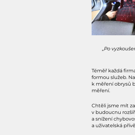
„Po vyzkoušen
Téměř každá firma
formou služeb. Na
k měření obrysů b
měření.
Chtěli jsme mít z
v budoucnu rozšíři
a snížení chybovo
a uživatelská přívě