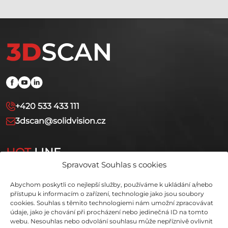
+420 533 433 111
3dscan@solidvision.cz
HOT
LINE
Spravovat Souhlas s cookies
+420 731 080 000
Abychom poskytli co nejlepší služby, používáme k ukládání a/nebo
hotline.3dscan@solidvision.cz
přístupu k informacím o zařízení, technologie jako jsou soubory
cookies. Souhlas s těmito technologiemi nám umožní zpracovávat
údaje, jako je chování při procházení nebo jedinečná ID na tomto
webu. Nesouhlas nebo odvolání souhlasu může nepříznivě ovlivnit