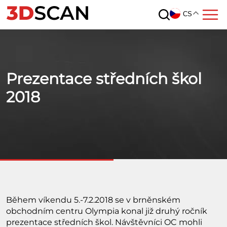
CS
Prezentace středních škol
2018
Během víkendu 5.-7.2.2018 se v brněnském
obchodním centru Olympia konal již druhý ročník
prezentace středních škol. Návštěvníci OC mohli