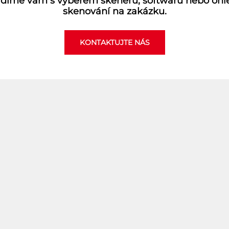
díme vám s výběrem skenerů, softwarů nebo oh
skenování na zakázku.
KONTAKTUJTE NÁS