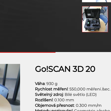
Go!SCAN 3D 20
Váha
: 930 g
Rychlost měření
: 550,000 měření /sec.
Světelný zdroj
: Bílé světlo (LED)
Rozlišení
: 0.100 mm
Objemová přesnost
: 0.300 mm/m
Metody pozicování
: Geometrie a/nebo