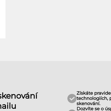
Získáte pravide
 skenování
technologiích, 
skenování.
ailu
Dozvíte se o ú