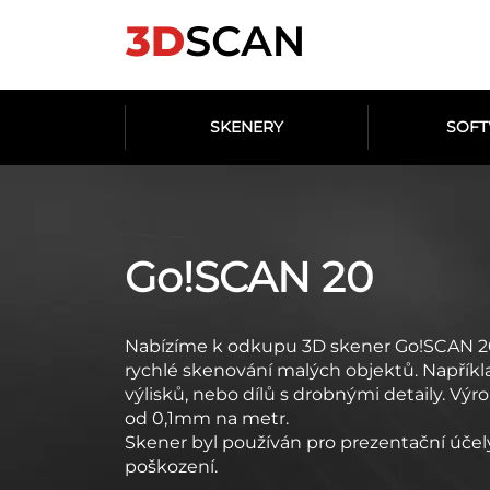
SKENERY
SOF
Go!SCAN 20
Nabízíme k odkupu 3D skener Go!SCAN 20
rychlé skenování malých objektů. Napřík
výlisků, nebo dílů s drobnými detaily. Vý
od 0,1mm na metr.
Skener byl používán pro prezentační účel
poškození.