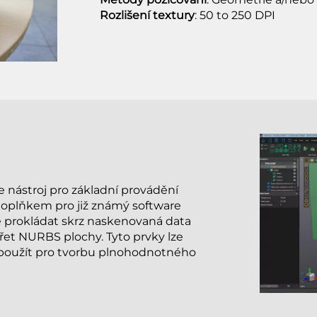
Rozlišení textury
: 50 to 250 DPI
 nástroj pro základní provádění
 doplňkem pro již známý software
e prokládat skrz naskenovaná data
řet NURBS plochy. Tyto prvky lze
použít pro tvorbu plnohodnotného