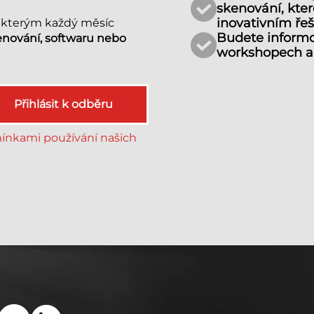
skenování, kte
inovativním ře
, kterým každý měsíc
Budete informo
enování, softwaru nebo
workshopech a 
Přihlásit k odběru
nkami používání našich