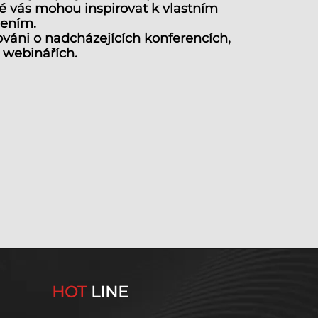
ré vás mohou inspirovat k vlastním
šením.
váni o nadcházejících konferencích,
webinářích.
HOT
LINE