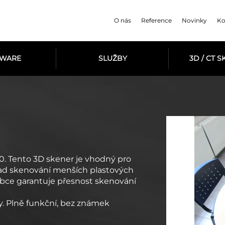
O nás
Reference
Novinky
Ko
TWARE
SLUŽBY
3D / CT 
. Tento 3D skener je vhodný pro
lad skenování menších plastových
robce garantuje přesnost skenování
y. Plně funkční, bez známek