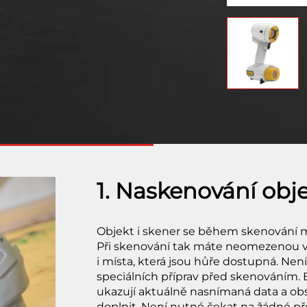
1. Naskenování obj
Objekt i skener se během skenování 
Při skenování tak máte neomezenou 
i místa, která jsou hůře dostupná. Nen
speciálních příprav před skenováním
ukazují aktuálně nasnímaná data a obsl
doplnit. Není nutné čekat na žádné př