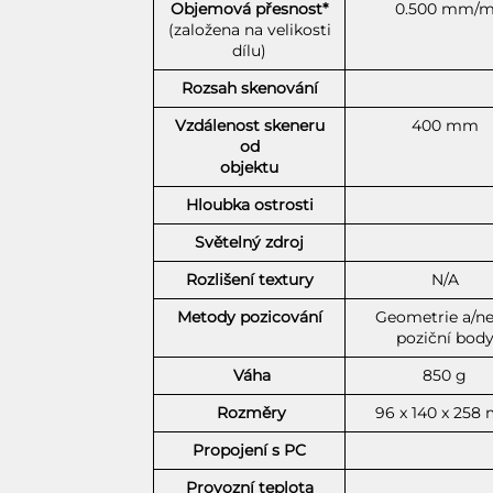
Objemová přesnost*
0.500 mm/
(založena na velikosti
dílu)
Rozsah skenování
Vzdálenost skeneru
400 mm
od
objektu
Hloubka ostrosti
Světelný zdroj
Rozlišení textury
N/A
Metody pozicování
Geometrie a/n
poziční bod
Váha
850 g
Rozměry
96 x 140 x 258
Propojení s PC
Provozní teplota