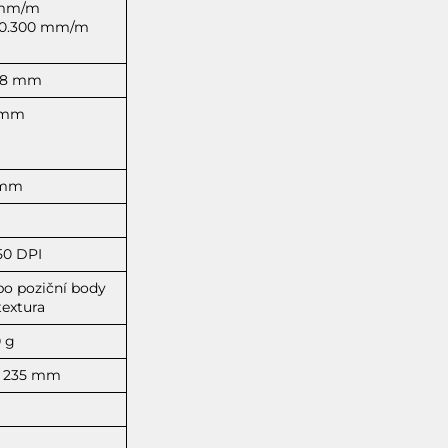
 mm/m
: 0.300 mm/m
108 mm
 mm
 mm
50 DPI
o poziční body
textura
 g
 x 235 mm