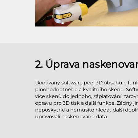
2. Úprava naskenova
Dodávaný software peel 3D obsahuje fu
plnohodnotného a kvalitního skenu. Soft
více skenů do jednoho, záplatování, zar
opravu pro 3D tisk a další funkce. Žádný 
neposkytne a nemusíte hledat další doplň
upravovali naskenované data.