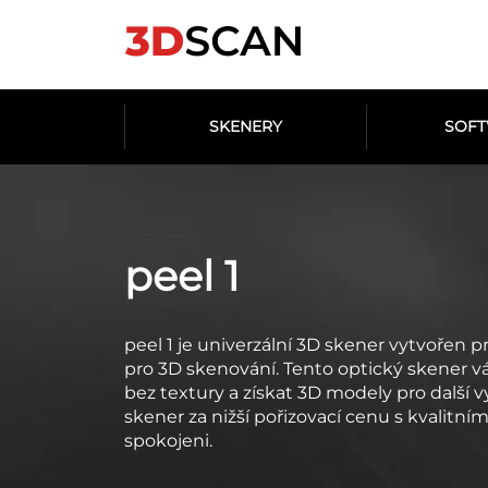
SKENERY
SOF
peel 1
peel 1 je univerzální 3D skener vytvořen pr
pro 3D skenování. Tento optický skener
bez textury a získat 3D modely pro další vy
skener za nižší pořizovací cenu s kvalit
spokojeni.