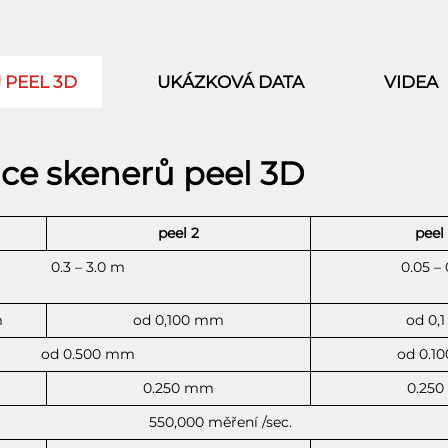
 PEEL 3D
UKÁZKOVÁ DATA
VIDEA
ace skenerů peel 3D
peel 2
peel
0.3 – 3.0 m
0.05 –
m
od 0,100 mm
od 0,
od 0.500 mm
od 0.1
0.250 mm
0.25
550,000 měření /sec.