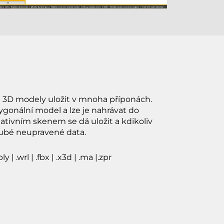
3D modely uložit v mnoha příponách.
ygonální model a lze je nahrávat do
 nativním skenem se dá uložit a kdikoliv
hrubé neupravené data.
 | .wrl | .fbx | .x3d | .ma |.zpr