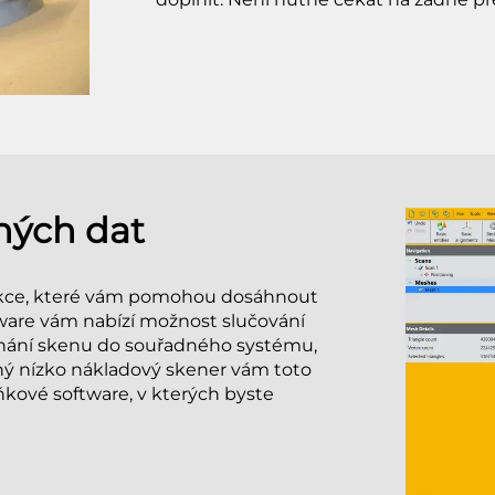
ných dat
nkce, které vám pomohou dosáhnout
ware vám nabízí možnost slučování
ovnání skenu do souřadného systému,
jiný nízko nákladový skener vám toto
kové software, v kterých byste