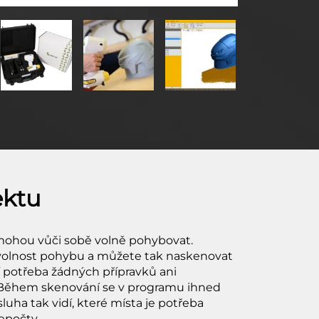
ektu
mohou vůči sobě volně pohybovat.
volnost pohybu a můžete tak naskenovat
í potřeba žádných přípravků ani
. Během skenování se v programu ihned
uha tak vidí, které místa je potřeba
epočty.