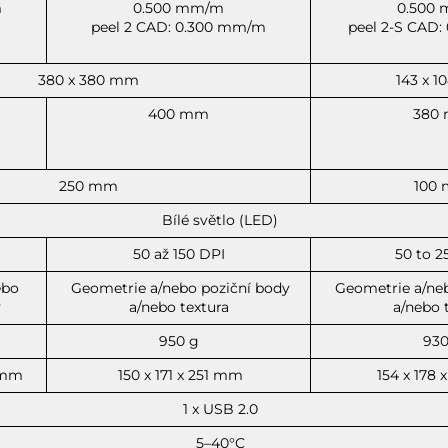
m
0.500 mm/m
0.500
peel 2 CAD: 0.300 mm/m
peel 2-S CAD
380 x 380 mm
143 x 
400 mm
380
250 mm
100
Bílé světlo (LED)
50 až 150 DPI
50 to 2
ebo
Geometrie a/nebo poziční body
Geometrie a/neb
y
a/nebo textura
a/nebo 
950 g
930
 mm
150 x 171 x 251 mm
154 x 178
1 x USB 2.0
5–40°C