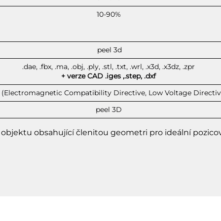
10-90%
peel 3d
.dae, .fbx, .ma, .obj, .ply, .stl, .txt, .wrl, .x3d, .x3dz, .zpr
+ verze CAD .iges ,.step, .dxf
(Electromagnetic Compatibility Directive, Low Voltage Directiv
peel 3D
 objektu obsahující členitou geometri pro ideální pozicov