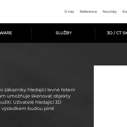
O nás
Reference
Novinky
Ko
TWARE
SLUŽBY
3D / CT 
o zákazníky hledající levné řešení
 vám umožňuje skenovat objekty
užití. Uživatelé hledající 3D
ním výsledkem budou plně