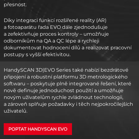
přesnost.
Díky integraci funkcí rozšířené reality (AR)
a fotoaparátu řada EVO dále zjednodušuje
a zefektivňuje proces kontroly – umožňuje
odborníkům na QA a QC lépe a rychleji
dokumentovat hodnocení dílů a realizovat pracovní
postupy s vyšší efektivitou.
HandySCAN 3D|EVO Series také nabízí bezdrátové
připojení a robustní platformu 3D metrologického
softwaru – poskytuje plně integrované řešení, které
nově definuje jednoduchost použití a umožňuje
novým uživatelům rychle zvládnout technologii,
a zároveň splňuje požadavky i těch nejpokročilejších
uživatelů.
POPTAT HANDYSCAN EVO