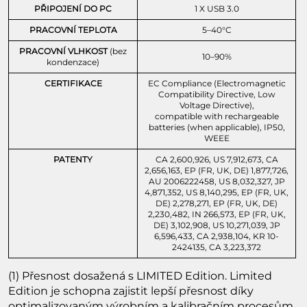
PŘIPOJENÍ DO PC
1 X USB 3.0
PRACOVNÍ TEPLOTA
5–40°C
PRACOVNÍ VLHKOST
(bez
10–90%
kondenzace)
CERTIFIKACE
EC Compliance (Electromagnetic
Compatibility Directive, Low
Voltage Directive),
compatible with rechargeable
batteries (when applicable), IP50,
WEEE
PATENTY
CA 2,600,926, US 7,912,673, CA
2,656,163, EP (FR, UK, DE) 1,877,726,
AU 2006222458, US 8,032,327, JP
4,871,352, US 8,140,295, EP (FR, UK,
DE) 2,278,271, EP (FR, UK, DE)
2,230,482, IN 266,573, EP (FR, UK,
DE) 3,102,908, US 10,271,039, JP
6,596,433, CA 2,938,104, KR 10-
2424135, CA 3,223,372
(1) Přesnost dosažená s LIMITED Edition. Limited
Edition je schopna zajistit lepší přesnost díky
optimalizovaným výrobním a kalibračním procesům.