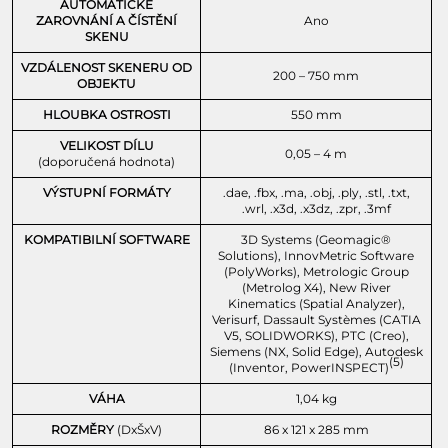
AUTOMATICKÉ
ZAROVNÁNÍ A ČÍSTĚNÍ
Ano
SKENU
VZDÁLENOST SKENERU OD
200 – 750 mm
OBJEKTU
HLOUBKA OSTROSTI
550 mm
VELIKOST DÍLU
0,05 – 4 m
(doporučená hodnota)
VÝSTUPNÍ FORMÁTY
.dae, .fbx, .ma, .obj, .ply, .stl, .txt,
.wrl, .x3d, .x3dz, .zpr, .3mf
KOMPATIBILNÍ SOFTWARE
3D Systems (Geomagic®
Solutions), InnovMetric Software
(PolyWorks), Metrologic Group
(Metrolog X4), New River
Kinematics (Spatial Analyzer),
Verisurf, Dassault Systèmes (CATIA
V5, SOLIDWORKS), PTC (Creo),
Siemens (NX, Solid Edge), Autodesk
(5)
(Inventor, PowerINSPECT)
VÁHA
1,04 kg
ROZMĚRY
(DxŠxV)
86 x 121 x 285 mm