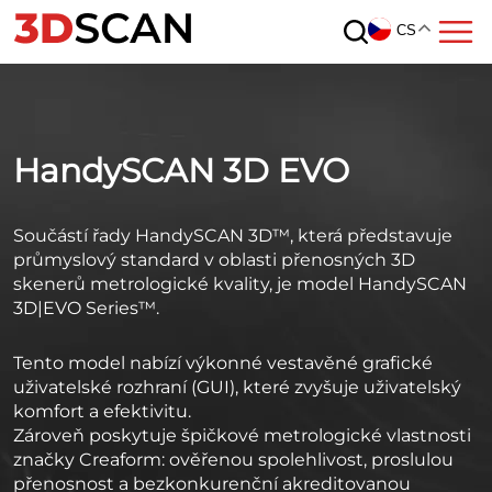
CS
HandySCAN 3D EVO
Součástí řady HandySCAN 3D™, která představuje
průmyslový standard v oblasti přenosných 3D
skenerů metrologické kvality, je model HandySCAN
3D|EVO Series™.
Tento model nabízí výkonné vestavěné grafické
uživatelské rozhraní (GUI), které zvyšuje uživatelský
komfort a efektivitu.
Zároveň poskytuje špičkové metrologické vlastnosti
značky Creaform: ověřenou spolehlivost, proslulou
přenosnost a bezkonkurenční akreditovanou