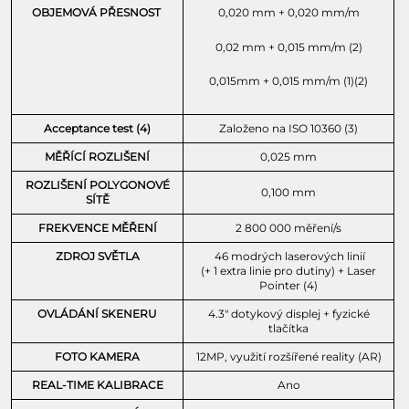
OBJEMOVÁ PŘESNOST
0,020 mm + 0,020 mm/m
0,02 mm + 0,015 mm/m (2)
0,015mm + 0,015 mm/m (1)(2)
Acceptance test (4)
Založeno na ISO 10360 (3)
MĚŘÍCÍ ROZLIŠENÍ
0,025 mm
ROZLIŠENÍ POLYGONOVÉ
0,100 mm
SÍTĚ
FREKVENCE MĚŘENÍ
2 800 000 měření/s
ZDROJ SVĚTLA
46 modrých laserových linií
(+ 1 extra linie pro dutiny) + Laser
Pointer (4)
OVLÁDÁNÍ SKENERU
4.3″ dotykový displej + fyzické
tlačítka
FOTO KAMERA
12MP, využití rozšířené reality (AR)
REAL-TIME KALIBRACE
Ano