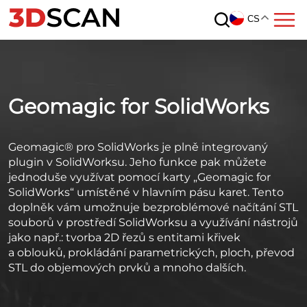
CS
Geomagic for SolidWorks
Geomagic® pro SolidWorks je plně integrovaný
plugin v SolidWorksu. Jeho funkce pak můžete
jednoduše využívat pomocí karty „Geomagic for
SolidWorks“ umístěné v hlavním pásu karet. Tento
doplněk vám umožnuje bezproblémové načítání STL
souborů v prostředí SolidWorksu a využívání nástrojů
jako např.: tvorba 2D řezů s entitami křivek
a oblouků, prokládání parametrických, ploch, převod
STL do objemových prvků a mnoho dalších.