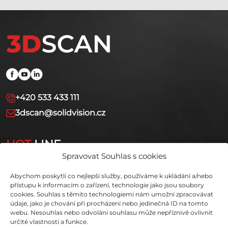
+420 533 433 111
3dscan@solidvision.cz
HOT
LINE
Spravovat Souhlas s cookies
+420 731 080 000
Abychom poskytli co nejlepší služby, používáme k ukládání a/nebo
hotline.3dscan@solidvision.cz
přístupu k informacím o zařízení, technologie jako jsou soubory
cookies. Souhlas s těmito technologiemi nám umožní zpracovávat
údaje, jako je chování při procházení nebo jedinečná ID na tomto
webu. Nesouhlas nebo odvolání souhlasu může nepříznivě ovlivnit
určité vlastnosti a funkce.