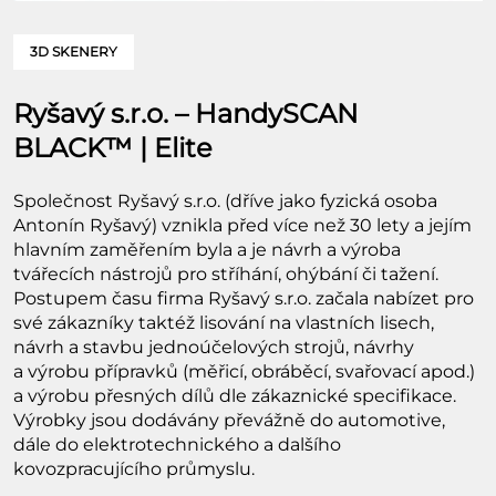
3D SKENERY
Ryšavý s.r.o. – HandySCAN
BLACK™ | Elite
Společnost Ryšavý s.r.o. (dříve jako fyzická osoba
Antonín Ryšavý) vznikla před více než 30 lety a jejím
hlavním zaměřením byla a je návrh a výroba
tvářecích nástrojů pro stříhání, ohýbání či tažení.
Postupem času firma Ryšavý s.r.o. začala nabízet pro
své zákazníky taktéž lisování na vlastních lisech,
návrh a stavbu jednoúčelových strojů, návrhy
a výrobu přípravků (měřicí, obráběcí, svařovací apod.)
a výrobu přesných dílů dle zákaznické specifikace.
Výrobky jsou dodávány převážně do automotive,
dále do elektrotechnického a dalšího
kovozpracujícího průmyslu.