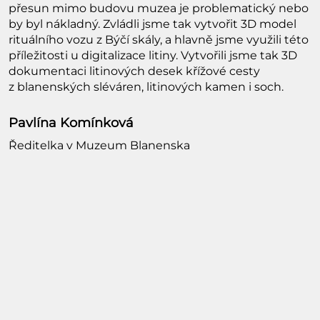
přesun mimo budovu muzea je problematický nebo
by byl nákladný. Zvládli jsme tak vytvořit 3D model
rituálního vozu z Býčí skály, a hlavně jsme využili této
příležitosti u digitalizace litiny. Vytvořili jsme tak 3D
dokumentaci litinových desek křížové cesty
z blanenských sléváren, litinových kamen i soch.
a
Pavlína Komínková
Ředitelka v Muzeum Blanenska
"
s
n
d
m
a
s
s
š