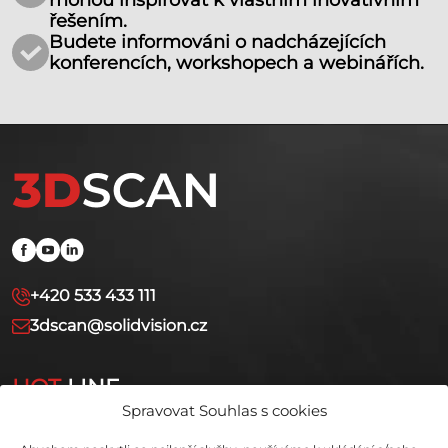
řešením.
Budete informováni o nadcházejících
konferencích, workshopech a webinářích.
+420 533 433 111
3dscan@solidvision.cz
HOT
LINE
Spravovat Souhlas s cookies
+420 731 080 000