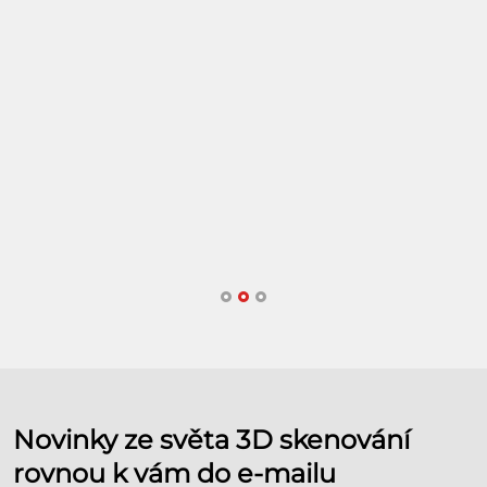
č
c
r
d
o
r
M
Q
Novinky ze světa 3D skenování
rovnou k vám do e-mailu