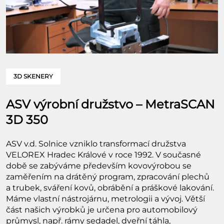
3D SKENERY
ASV výrobní družstvo – MetraSCAN
3D 350
ASV v.d. Solnice vzniklo transformací družstva
VELOREX Hradec Králové v roce 1992. V současné
době se zabýváme především kovovýrobou se
zaměřením na drátěný program, zpracování plechů
a trubek, sváření kovů, obrábění a práškové lakování.
Máme vlastní nástrojárnu, metrologii a vývoj. Větší
část našich výrobků je určena pro automobilový
průmysl, např. rámy sedadel, dveřní táhla,