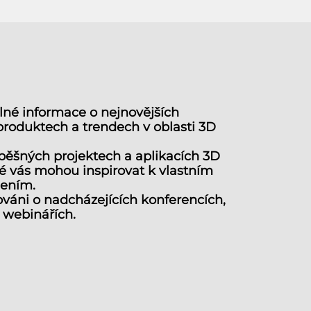
lné informace o nejnovějších
produktech a trendech v oblasti 3D
spěšných projektech a aplikacích 3D
ré vás mohou inspirovat k vlastním
šením.
váni o nadcházejících konferencích,
webinářích.