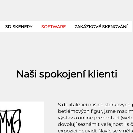
3D SKENERY
SOFTWARE
ZAKÁZKOVÉ SKENOVÁNÍ
Naši spokojení klienti
S digitalizací našich sbírkovýc
betlémových figur, jsme maximá
výstav a online prezentací (we
dovolují seznámit veřejnost i s č
expozici neuvidí. Navíc se v něk