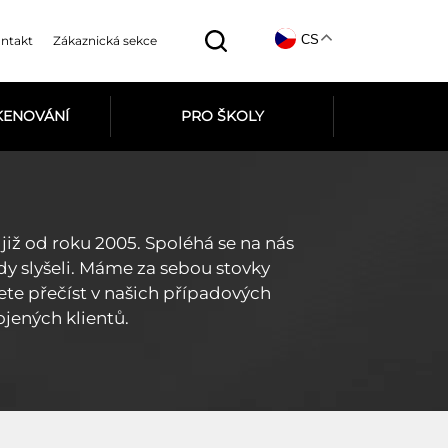
CS
ntakt
Zákaznická sekce
SKENOVÁNÍ
PRO ŠKOLY
ž od roku 2005. Spoléhá se na nás
dy slyšeli. Máme za sebou stovky
ete přečíst v našich případových
ojených klientů.