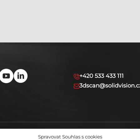
+420 533 433 111
3dscan@solidvision.c
Spravovat Souhlas s cookies