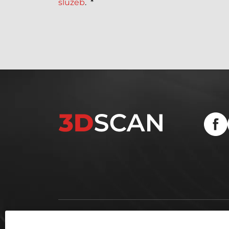
služeb
.
*