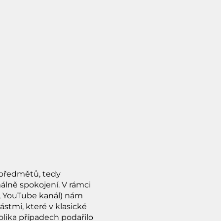
h předmětů, tedy
lně spokojení. V rámci
b, YouTube kanál) nám
ástmi, které v klasické
olika případech podařilo