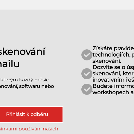
Získáte pravide
 skenování
technologiích, 
skenování.
ailu
Dozvíte se o ú
skenování, kte
inovativním ře
, kterým každý měsíc
Budete informo
enování, softwaru nebo
workshopech a 
Přihlásit k odběru
nkami používání našich