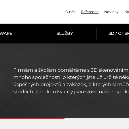
O nás
Reference
Novinky
Ko
TWARE
SLUŽBY
3D / CT 
Firmám a školám pomáháme s 3D skenováním ji
mnoho společností, o kterých jste už určitě něk
úspěšných projektů a zakázek, o kterých si můž
studiích. Zárukou kvality jsou slova našich spok